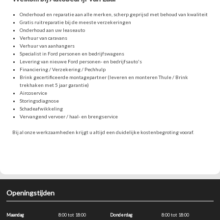
Onderhoud en reparatie aan alle merken, scherp geprijsd met behoud van kwaliteit
Gratis ruitreparatie bij de meeste verzekeringen
Onderhoud aan uw leaseauto
Verhuur van caravans
Verhuur van aanhangers
Specialist in Ford personen en bedrijfswagens
Levering van nieuwe Ford personen- en bedrijfsauto's
Financiering / Verzekering / Pechhulp
Brink gecertificeerde montagepartner (leveren en monteren Thule / Brink
trekhaken met 5 jaar garantie)
Aircoservice
Storingsdiagnose
Schadeafwikkeling
Vervangend vervoer / haal- en brengservice
Bij al onze werkzaamheden krijgt u altijd een duidelijke kostenbegroting vooraf.
Openingstijden
Maandag
8:00 tot 18:00
Donderdag
8:00 tot 18:00