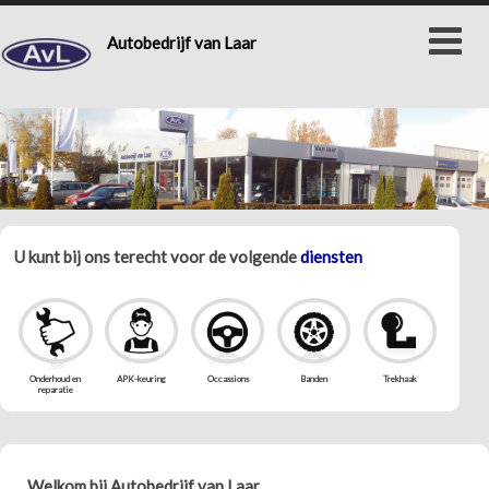
Autobedrijf van Laar
HOME
AUTOGLAZ
OCCASSIONS
ONDERHOUD & REPARATIE
WERKPLAATS
TREKHAKEN
U kunt bij ons terecht voor de volgende
diensten
GLASHERSTEL
VERHUUR
APK
PAARDENTRAILER
CONTACT
AIRCO
CARAVANS
Onderhoud en
APK-keuring
Occassions
Banden
Trekhaak
reparatie
GESLOTEN AANHANGER
Welkom bij Autobedrijf van Laar